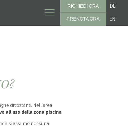
DE
RICHIEDI ORA
EN
PRENOTA ORA
IO?
gne circostanti. Nell’area
vo all'uso della zona piscina
o e non si assume nessuna