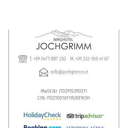
T. +39 0471 887 232
M. +39 333 166 41 67
info@jochgrimm.it
MwSt.Nr. IT02915390211
CIN: IT021001A1YR2KFW3H